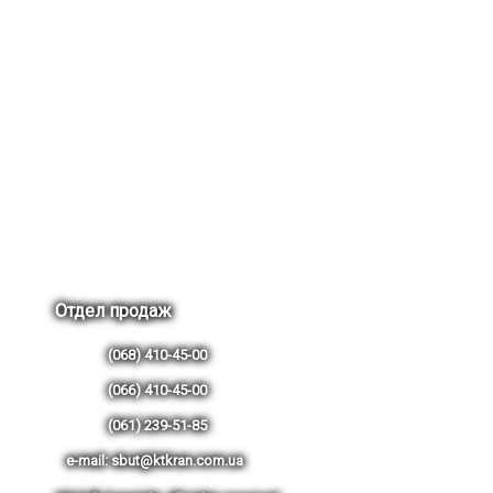
Отдел продаж
(068) 410-45-00
(066) 410-45-00
(061) 239-51-85
e-mail: sbut@ktkran.com.ua