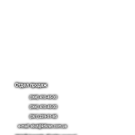
Отдел продаж
(068) 410-45-00
(066) 410-45-00
(061) 239-51-85
e-mail: sbut@ktkran.com.ua