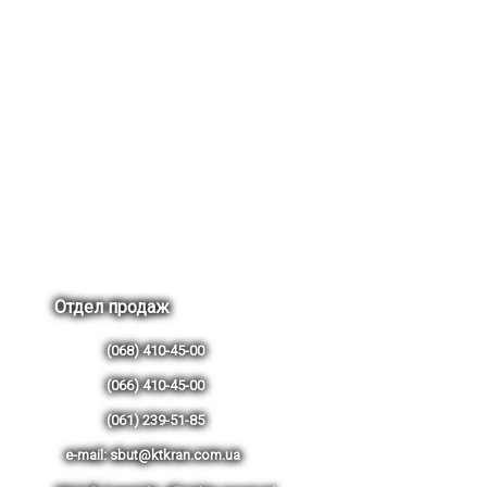
Отдел продаж
(068) 410-45-00
(066) 410-45-00
(061) 239-51-85
e-mail: sbut@ktkran.com.ua