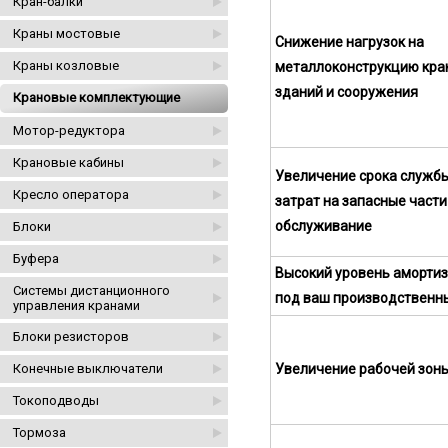
Кран-балки
Краны мостовые
Снижение нагрузок на
Краны козловые
металлоконструкцию кран
зданий и сооружения
Крановые комплектующие
Мотор-редуктора
Крановые кабины
Увеличение срока служб
Кресло оператора
затрат на запасные части
обслуживание
Блоки
Буфера
Высокий уровень амортиз
Системы дистанционного
под ваш производственн
управления кранами
Блоки резисторов
Конечные выключатели
Увеличение рабочей зоны
Токоподводы
Тормоза