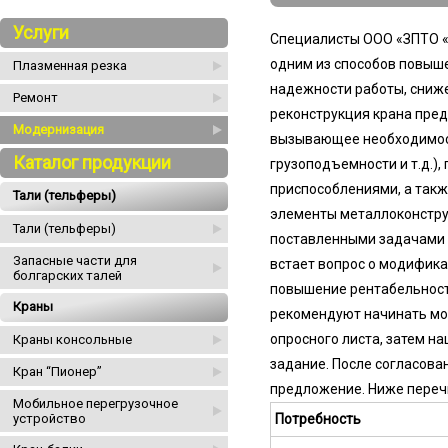
Услуги
Специалисты ООО «ЗПТО «
одним из способов повыше
Плазменная резка
надежности работы, сниже
Ремонт
реконструкция крана пред
Модернизация
вызывающее необходимост
Каталог продукции
грузоподъемности и т.д.)
приспособлениями, а так
Тали (тельферы)
элементы металлоконструк
Тали (тельферы)
поставленными задачами л
Запасные части для
встает вопрос о модифика
болгарских талей
повышение рентабельност
Краны
рекомендуют начинать мо
опросного листа, затем н
Краны консольные
задание. После согласова
Кран “Пионер”
предложение. Ниже переч
Мобильное перегрузочное
устройство
Потребность