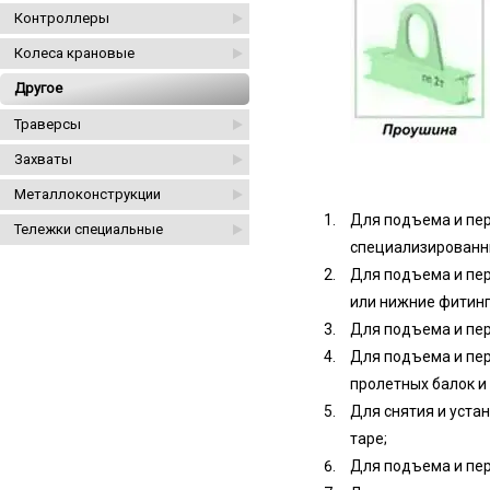
Контроллеры
Колеса крановые
Другое
Траверсы
Захваты
Металлоконструкции
Для подъема и пе
Тележки специальные
специализированн
Для подъема и пер
или нижние фитинг
Для подъема и пе
Для подъема и пер
пролетных балок и
Для снятия и уста
таре;
Для подъема и пе