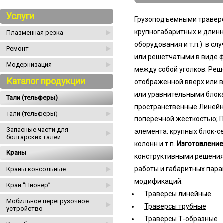
Услуги
Грузоподъемными траверс
крупногабаритных и длинн
Плазменная резка
оборудования и т.п.) в с
Ремонт
или решетчатыми в виде ф
Модернизация
между собой уголков. Реш
Каталог продукции
отображенной вверх или 
или уравнительными блок
Тали (тельферы)
пространственные Линейн
Тали (тельферы)
поперечной жёсткостью; 
Запасные части для
элемента: крупных блок-се
болгарских талей
колонн и т.п.
Изготовление
Краны
конструктивными решениям
работы и габаритных пара
Краны консольные
модификаций:
Кран “Пионер”
Траверсы линейные
Мобильное перегрузочное
Траверсы трубные
устройство
Траверсы Т-образные