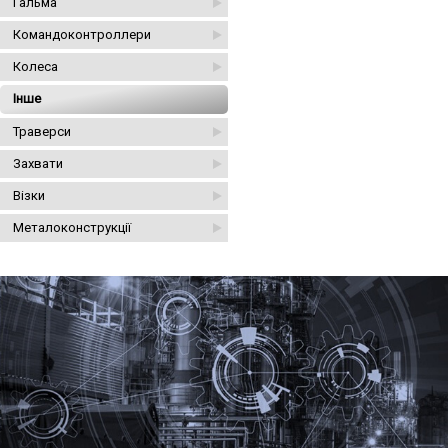
Гальма
Командоконтроллери
Колеса
Інше
Траверси
Захвати
Візки
Металоконструкції