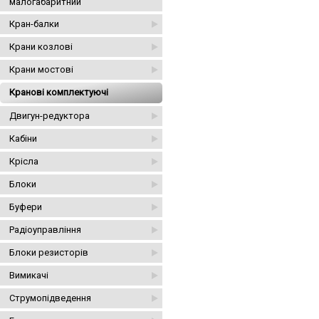
малогабаритний
Кран-балки
Крани козлові
Крани мостові
Кранові комплектуючі
Двигун-редуктора
Кабіни
Крісла
Блоки
Буфери
Радіоуправління
Блоки резисторів
Вимикачі
Струмопідведення