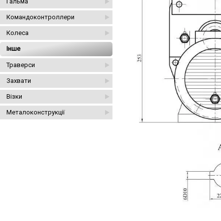
Гальма
Командоконтроллери
Колеса
Інше
Траверси
Захвати
Візки
Металоконструкції