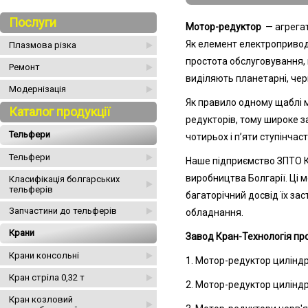
Послуги
Мотор-редуктор
— агрегат
Як елемент електроприводу
Плазмова різка
простота обслуговування, 
Ремонт
виділяють планетарні, черв'
Модернізація
Як правило одному щаблі 
Каталог продукції
редукторів, тому широке за
Тельфери
чотирьох і п’яти ступінчас
Тельфери
Наше підприємство ЗПТО К
виробництва Болгарії. Ці 
Класифікація болгарських
тельферів
багаторічний досвід їх за
Запчастини до тельферів
обладнання.
Крани
Завод Кран-Технологія про
Крани консольні
1. Мотор-редуктор цилінд
Кран стріла 0,32 т
2. Мотор-редуктор цилінд
Кран козловий