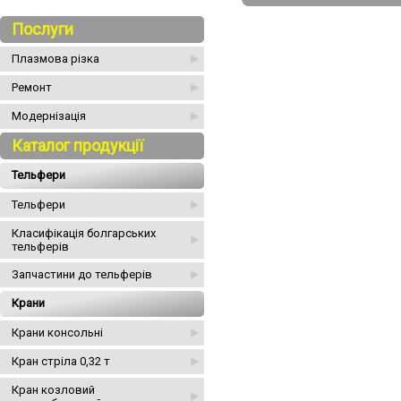
Послуги
Плазмова різка
Ремонт
Модернізація
Каталог продукції
Тельфери
Тельфери
Класифікація болгарських
тельферів
Запчастини до тельферів
Крани
Крани консольні
Кран стріла 0,32 т
Кран козловий