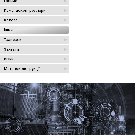
Гальма
Командоконтроллери
Колеса
Інше
Траверси
Захвати
Візки
Металоконструкції