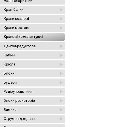
малогабаритний
Кран-балки
Крани козлові
Крани мостові
Кранові комплектуючі
Двигун-редуктора
Кабіни
Крісла
Блоки
Буфери
Радіоуправління
Блоки резисторів
Вимикачі
Струмопідведення