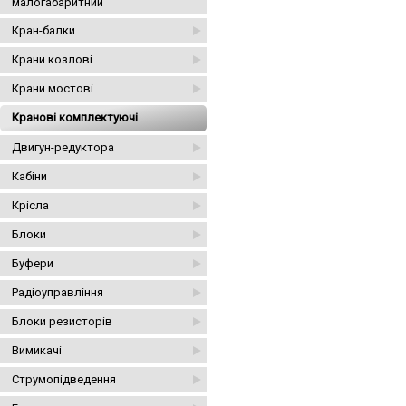
малогабаритний
Кран-балки
Крани козлові
Крани мостові
Кранові комплектуючі
Двигун-редуктора
Кабіни
Крісла
Блоки
Буфери
Радіоуправління
Блоки резисторів
Вимикачі
Струмопідведення