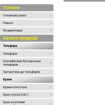
Послуги
Плазмова різка
Ремонт
Модернізація
Каталог продукції
Тельфери
Тельфери
Класифікація болгарських
тельферів
Запчастини до тельферів
Крани
Крани консольні
Кран стріла 0,32 т
Кран козловий