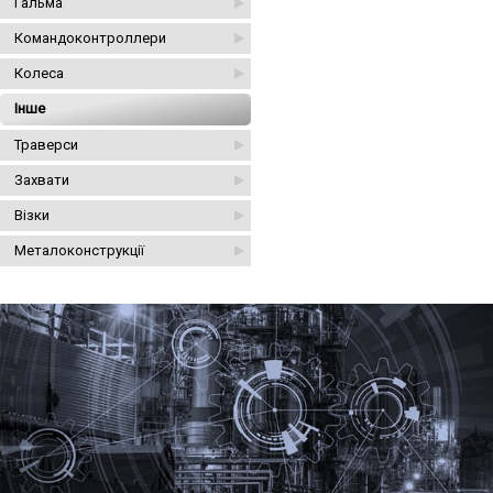
Гальма
Командоконтроллери
Колеса
Інше
Траверси
Захвати
Візки
Металоконструкції