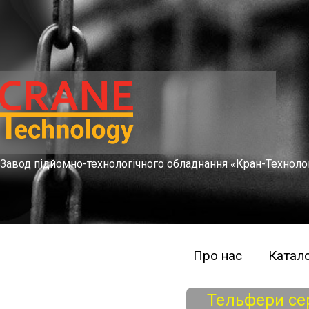
Завод підйомно-технологічного обладнання «Кран-Техноло
Про нас
Катало
Тельфери сер