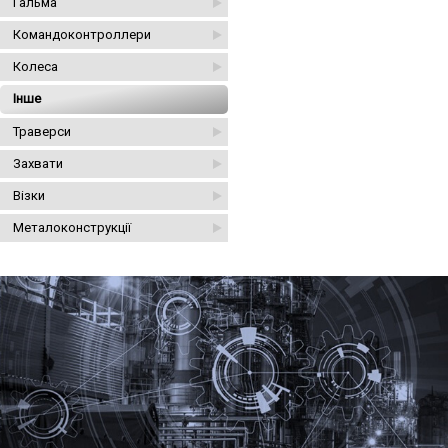
Гальма
Командоконтроллери
Колеса
Інше
Траверси
Захвати
Візки
Металоконструкції