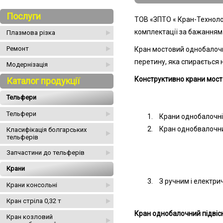
Послуги
ТОВ «ЗПТО « Кран-Технологі
комплектації за бажанням
Плазмова різка
Ремонт
Кран мостовий однобалочни
перетину, яка спирається 
Модернізація
Конструктивно крани мостов
Каталог продукції
Тельфери
Тельфери
Крани однобалочні 
Кран однобвалочни
Класифікація болгарських
тельферів
Запчастини до тельферів
Крани
З ручним і електр
Крани консольні
Кран стріла 0,32 т
Кран однобалочний підві
Кран козловий