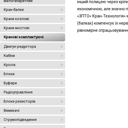
малогабаритний
інший полицею через кріпи
економічною, але значно п
Кран-балки
«ЗПТО« Кран-Технологія» м
Крани козлові
(балках) компенсує їх нері
Крани мостові
рівномірне спрацьовування 
Кранові комплектуючі
Двигун-редуктора
Кабіни
Крісла
Блоки
Буфери
Радіоуправління
Блоки резисторів
Вимикачі
Струмопідведення