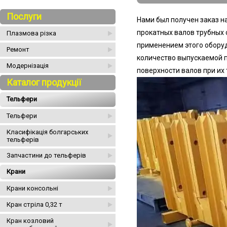
Послуги
Нами был получен заказ н
прокатных валов трубных с
Плазмова різка
применением этого оборуд
Ремонт
количество выпускаемой 
Модернізація
поверхности валов при их
Каталог продукції
Тельфери
Тельфери
Класифікація болгарських
тельферів
Запчастини до тельферів
Крани
Крани консольні
Кран стріла 0,32 т
Кран козловий