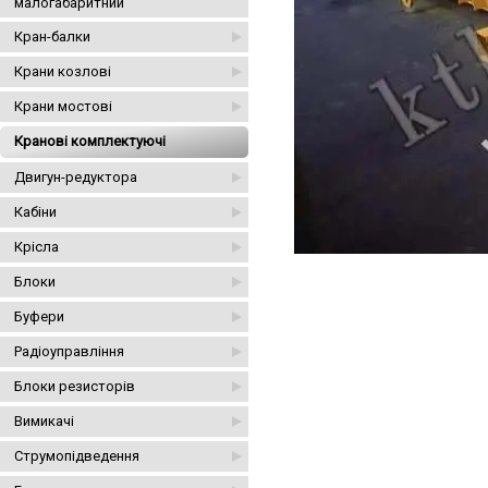
малогабаритний
Кран-балки
Крани козлові
Крани мостові
Кранові комплектуючі
Двигун-редуктора
Кабіни
Крісла
Блоки
Буфери
Радіоуправління
Блоки резисторів
Вимикачі
Струмопідведення