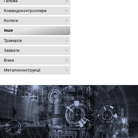
Гальма
Командоконтроллери
Колеса
Інше
Траверси
Захвати
Візки
Металоконструкції